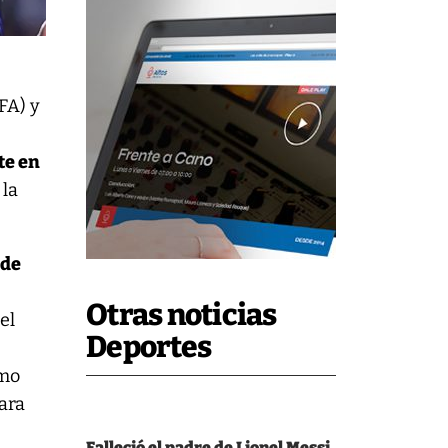
AFA) y
te en
 la
 de
Otras noticias
el
Deportes
omo
para
Falleció el padre de Lionel Messi