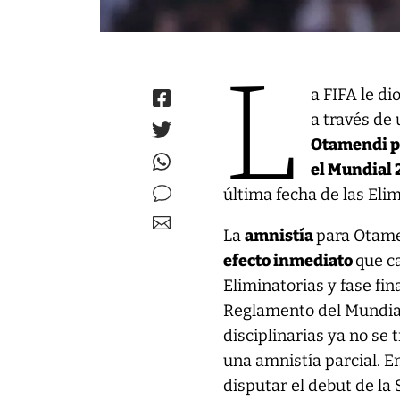
L
a FIFA le di
a través de
Otamendi po
el Mundial
última fecha de las El
La
amnistía
para Otame
efecto inmediato
que c
Eliminatorias y fase fin
Reglamento del Mundia
disciplinarias ya no se 
una amnistía parcial. E
disputar el debut de la 