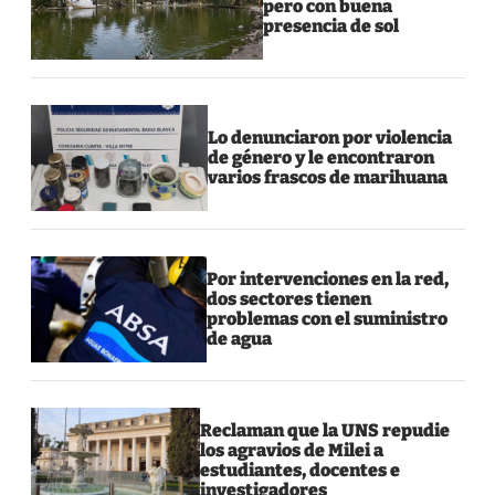
pero con buena
presencia de sol
Lo denunciaron por violencia
de género y le encontraron
varios frascos de marihuana
Por intervenciones en la red,
dos sectores tienen
problemas con el suministro
de agua
Reclaman que la UNS repudie
los agravios de Milei a
estudiantes, docentes e
investigadores