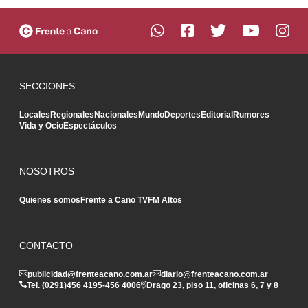
SECCIONES
Locales
Regionales
Nacionales
Mundo
Deportes
Editorial
Rumores
Vida y Ocio
Espectáculos
NOSOTROS
Quienes somos
Frente a Cano TV
FM Altos
CONTACTO
publicidad@frenteacano.com.ar
diario@frenteacano.com.ar
Tel. (0291)
456 4195
-
456 4006
Drago 23, piso 11, oficinas 6, 7 y 8