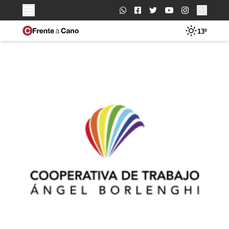
Buscar:
13º