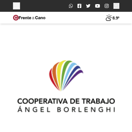
Buscar:
8.9º