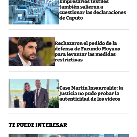
Empresarios textiles
también salieron a
cuestionar las declaraciones
de Caputo
Rechazaron el pedido de la
defensa de Facundo Moyano
para levantar las medidas
restrictivas
Caso Martín Insaurralde: la
Justicia no pudo probar la
autenticidad de los videos
TE PUEDE INTERESAR