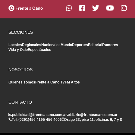
SECCIONES
Locales
Regionales
Nacionales
Mundo
Deportes
Editorial
Rumores
Vida y Ocio
Espectáculos
NOSOTROS
Quienes somos
Frente a Cano TV
FM Altos
CONTACTO
publicidad@frenteacano.com.ar
diario@frenteacano.com.ar
Tel. (0291)
456 4195
-
456 4006
Drago 23, piso 11, oficinas 6, 7 y 8