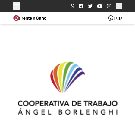
Buscar:
7.1º