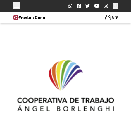
Buscar:
8.3º