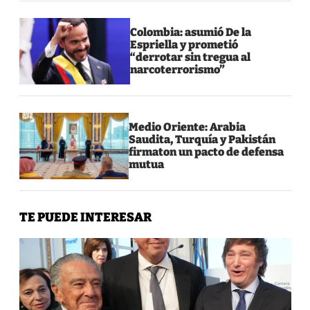
Colombia: asumió De la
Espriella y prometió
“derrotar sin tregua al
narcoterrorismo”
Medio Oriente: Arabia
Saudita, Turquía y Pakistán
firmaton un pacto de defensa
mutua
TE PUEDE INTERESAR