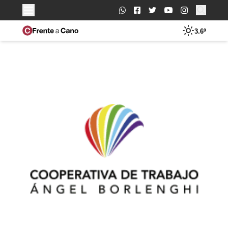
Buscar:
3.6º