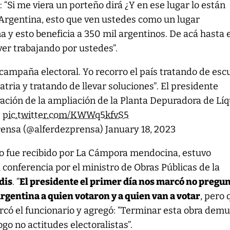
 “Si me viera un porteño dirá ¿Y en ese lugar lo están
a Argentina, esto que ven ustedes como un lugar
a y esto beneficia a 350 mil argentinos. De acá hasta e
ver trabajando por ustedes”.
 campaña electoral. Yo recorro el país tratando de es
atria y tratando de llevar soluciones". El presidente
ación de la ampliación de la Planta Depuradora de Lí
.
pic.twitter.com/KWWq5kfvS5
rensa (@alferdezprensa)
January 18, 2023
 fue recibido por La Cámpora mendocina, estuvo
onferencia por el ministro de Obras Públicas de la
dis
. “
El presidente el primer día nos marcó no pregu
rgentina a quien votaron y a quien van a votar
, pero 
arcó el funcionario y agregó: “Terminar esta obra dem
ogo no actitudes electoralistas”.