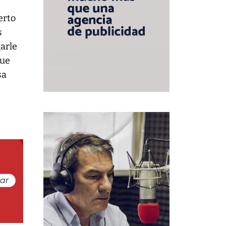
erto
s
garle
que
sa