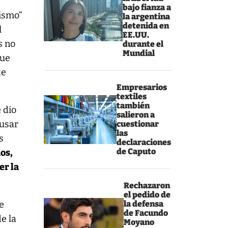
bajo fianza a
lismo”
la argentina
detenida en
l
EE.UU.
s no
durante el
Mundial
que
te
Empresarios
textiles
también
 dio
salieron a
 usar
cuestionar
las
s
declaraciones
de Caputo
os,
er la
Rechazaron
el pedido de
de
la defensa
de Facundo
e la
Moyano