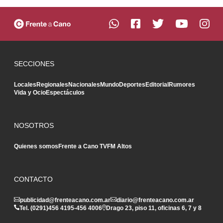
SECCIONES
Locales
Regionales
Nacionales
Mundo
Deportes
Editorial
Rumores
Vida y Ocio
Espectáculos
NOSOTROS
Quienes somos
Frente a Cano TV
FM Altos
CONTACTO
publicidad@frenteacano.com.ar
diario@frenteacano.com.ar
Tel. (0291)
456 4195
-
456 4006
Drago 23, piso 11, oficinas 6, 7 y 8