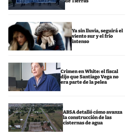
de Tierras
Ya sin lluvia, seguirá el
viento sur y el frío
intenso
Crimen en White: el fiscal
dijo que Santiago Vega no
era parte de la pelea
ABSA detalló cómo avanza
la construcción de las
cisternas de agua