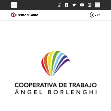
Buscar:
2.8º