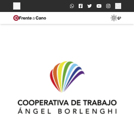
Buscar:
6º