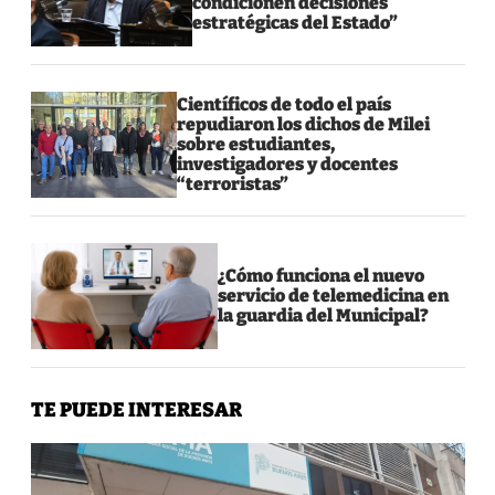
condicionen decisiones
estratégicas del Estado”
Científicos de todo el país
repudiaron los dichos de Milei
sobre estudiantes,
investigadores y docentes
“terroristas”
¿Cómo funciona el nuevo
servicio de telemedicina en
la guardia del Municipal?
TE PUEDE INTERESAR