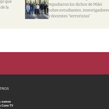
ijo que
repudiaron los dichos de Milei
de la
sobre estudiantes, investigadore
y docentes “terroristas”
TROS
s somos
a Cano TV