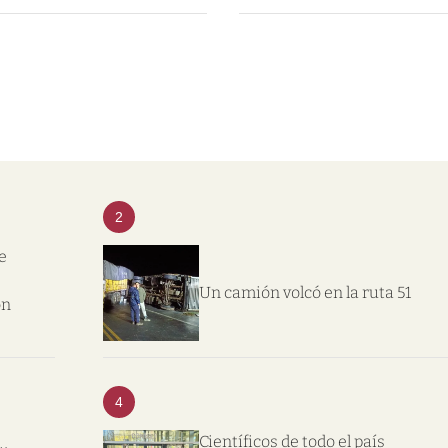
2
e
Un camión volcó en la ruta 51
on
4
Científicos de todo el país