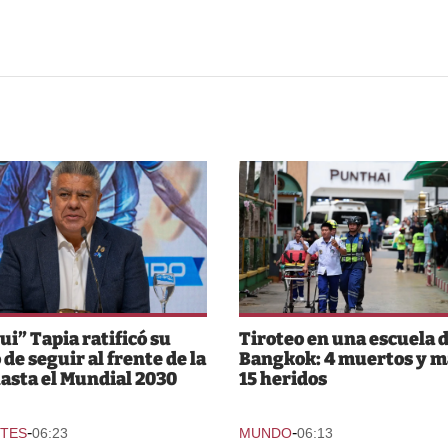
ui” Tapia ratificó su
Tiroteo en una escuela 
 de seguir al frente de la
Bangkok: 4 muertos y m
asta el Mundial 2030
15 heridos
-
-
TES
06:23
MUNDO
06:13