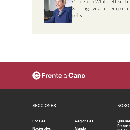
Crimen en White: el fiscal d
Santiago Vega no era parte 
pelea
SECCIONES
NOSO
Locales
Regionales
Quiene
Frente 
Nacionales
Mundo