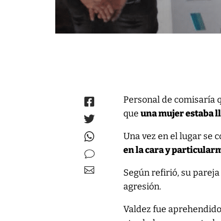
Personal de comisaría q
que
una mujer estaba l
Una vez en el lugar se 
en la cara y particular
Según refirió, su parej
agresión.
Valdez fue aprehendido p