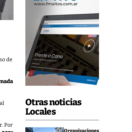
iso de
imada
Otras noticias
al
Locales
r. Por
Organizaciones