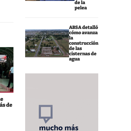
de la
pelea
ABSA detalló
cómo avanza
la
construcción
de las
cisternas de
agua
de
ás de