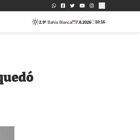
Buscar:
10:16
2.9º
Bahía Blanca
7.8.2026
 quedó