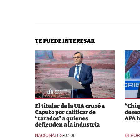
TE PUEDE INTERESAR
El titular de la UIA cruzó a
“Chiq
Caputo por calificar de
deseo
“tarados” a quienes
AFA h
defienden a la industria
-
NACIONALES
07:08
DEPOR