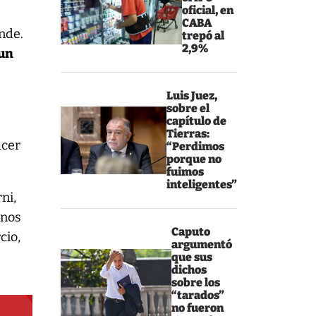
oficial, en
CABA
nde.
trepó al
2,9%
 un
Luis Juez,
sobre el
capítulo de
s
Tierras:
acer
“Perdimos
porque no
fuimos
inteligentes”
ni,
enos
Caputo
cio,
argumentó
que sus
dichos
sobre los
“tarados”
no fueron