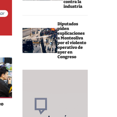
contra la
industria
Diputados
piden
explicaciones
a Monteoliva
por el violento
operativo de
ayer en
Congreso
eo