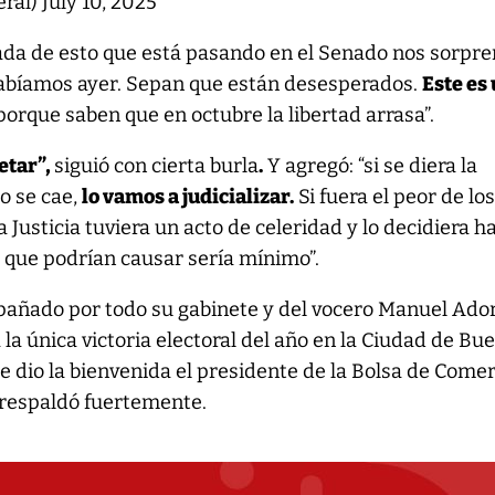
eral)
July 10, 2025
nada de esto que está pasando en el Senado nos sorpre
 sabíamos ayer. Sepan que están desesperados.
Este es
orque saben que en octubre la libertad arrasa”.
etar”,
siguió con cierta burla
.
Y agregó: “si se diera la
to se cae,
lo vamos a judicializar.
Si fuera el peor de lo
a Justicia tuviera un acto de celeridad y lo decidiera h
 que podrían causar sería mínimo”.
pañado por todo su gabinete y del vocero Manuel Ador
 la única victoria electoral del año en la Ciudad de Bu
le dio la bienvenida el presidente de la Bolsa de Comer
 respaldó fuertemente.