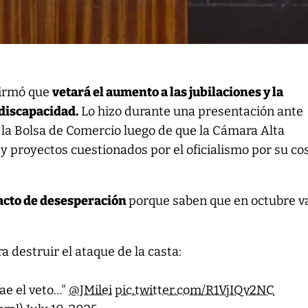
irmó que
vetará el aumento a las jubilaciones y la
discapacidad.
Lo hizo durante una presentación ante
la Bolsa de Comercio luego de que la Cámara Alta
ey proyectos cuestionados por el oficialismo por su co
acto de desesperación
porque saben que en octubre 
ra destruir el ataque de la casta:
cae el veto…"
@JMilei
pic.twitter.com/R1VjIQv2NC