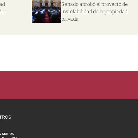
dad
Senado aprobó el proyecto de
dor
inviolabilidad de la propiedad
privada
TROS
s somos