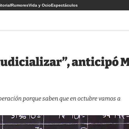
torial
Rumores
Vida y Ocio
Espectáculos
udicializar”, anticipó Mi
speración porque saben que en octubre vamos a