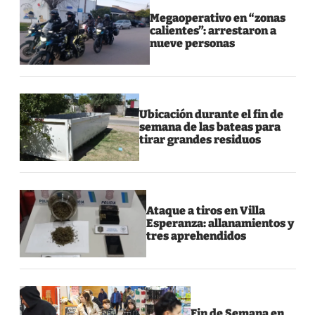
Megaoperativo en “zonas
calientes”: arrestaron a
nueve personas
Ubicación durante el fin de
semana de las bateas para
tirar grandes residuos
Ataque a tiros en Villa
Esperanza: allanamientos y
tres aprehendidos
Fin de Semana en