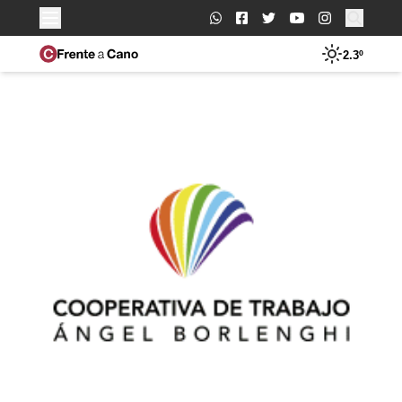
Buscar:
2.3º