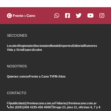
SECCIONES
Locales
Regionales
Nacionales
Mundo
Deportes
Editorial
Rumores
Vida y Ocio
Espectáculos
NOSOTROS
Quienes somos
Frente a Cano TV
FM Altos
CONTACTO
publicidad@frenteacano.com.ar
diario@frenteacano.com.ar
Tel. (0291)
456 4195
-
456 4006
Drago 23, piso 11, oficinas 6, 7 y 8