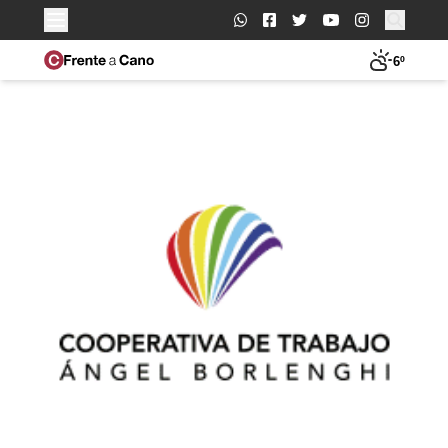
Buscar:
6º