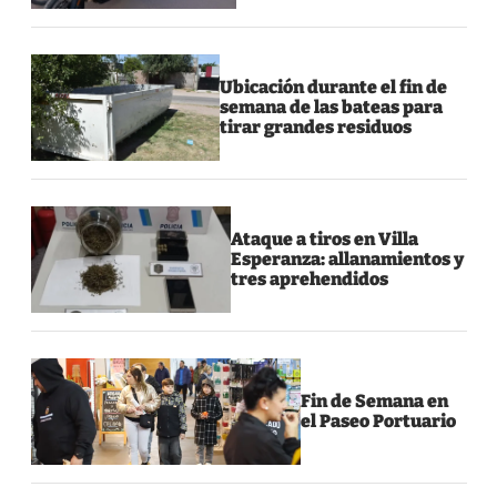
Ubicación durante el fin de
semana de las bateas para
tirar grandes residuos
Ataque a tiros en Villa
Esperanza: allanamientos y
tres aprehendidos
Fin de Semana en
el Paseo Portuario