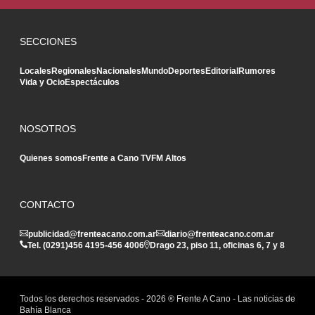
SECCIONES
Locales
Regionales
Nacionales
Mundo
Deportes
Editorial
Rumores
Vida y Ocio
Espectáculos
NOSOTROS
Quienes somos
Frente a Cano TV
FM Altos
CONTACTO
publicidad@frenteacano.com.ar
diario@frenteacano.com.ar
Tel. (0291)
456 4195
-
456 4006
Drago 23, piso 11, oficinas 6, 7 y 8
Todos los derechos reservados -
2026
® Frente A Cano - Las noticias de
Bahía Blanca