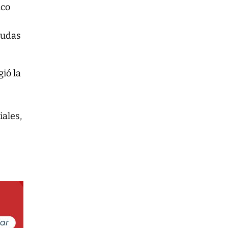
ico
dudas
ió la
iales,