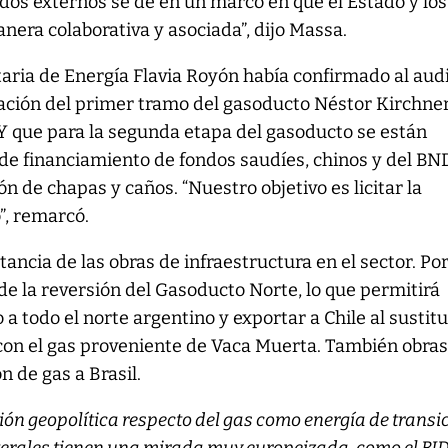
dos externos se de en un marco en que el Estado y los
nera colaborativa y asociada”, dijo Massa.
taria de Energía Flavia Royón había confirmado al aud
ración del primer tramo del gasoducto Néstor Kirchne
 Y que para la segunda etapa del gasoducto se están
 de financiamiento de fondos saudíes, chinos y del B
ión de chapas y caños. “Nuestro objetivo es licitar la
”, remarcó.
ancia de las obras de infraestructura en el sector. Po
 de la reversión del Gasoducto Norte, lo que permitirá
 a todo el norte argentino y exportar a Chile al sustitu
 con el gas proveniente de Vaca Muerta. También obra
n de gas a Brasil.
ón geopolítica respecto del gas como energía de transic