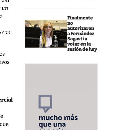
o el
a un
a
Finalmente
no
autorizaron
o con
a Fernández
Sagasti a
votar en la
sesión de hoy
dos
ivos
ercial
se
 que