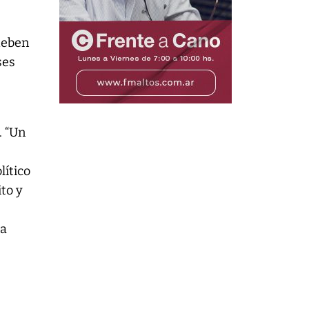
deben
ses
. “Un
lítico
ito y
la
s