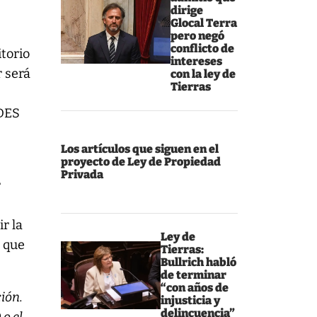
dirige
Glocal Terra
pero negó
conflicto de
itorio
intereses
r será
con la ley de
Tierras
NDES
Los artículos que siguen en el
proyecto de Ley de Propiedad
Privada
r
ir la
Ley de
s que
Tierras:
Bullrich habló
de terminar
“con años de
ión.
injusticia y
delincuencia”