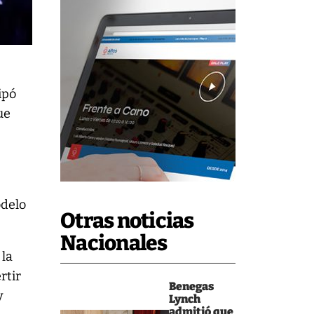
ipó
ue
odelo
Otras noticias
Nacionales
 la
rtir
Benegas
y
Lynch
admitió que