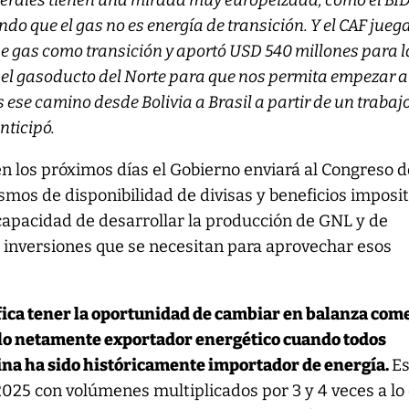
erales tienen una mirada muy europeizada, como el BID 
o que el gas no es energía de transición. Y el CAF jueg
de gas como transición y aportó USD 540 millones para l
del gasoducto del Norte para que nos permita empezar a
se camino desde Bolivia a Brasil a partir de un trabaj
nticipó.
en los próximos días el Gobierno enviará al Congreso 
smos de disponibilidad de divisas y beneficios imposit
a capacidad de desarrollar la producción de GNL y de
 inversiones que se necesitan para aprovechar esos
fica tener la oportunidad de cambiar en balanza com
elo netamente exportador energético cuando todos
na ha sido históricamente importador de energía.
E
025 con volúmenes multiplicados por 3 y 4 veces a lo