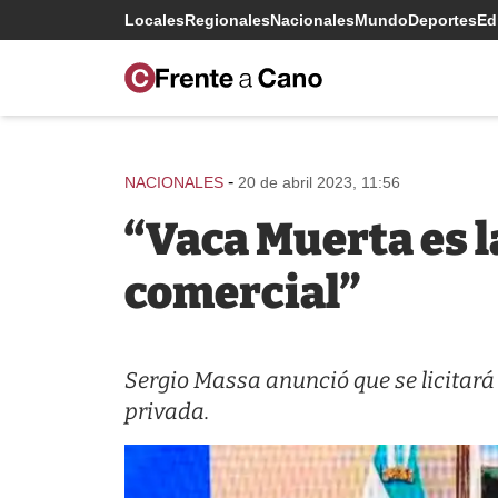
Locales
Regionales
Nacionales
Mundo
Deportes
Edi
-
NACIONALES
20 de abril 2023, 11:56
“Vaca Muerta es l
comercial”
Sergio Massa anunció que se licitará
privada.