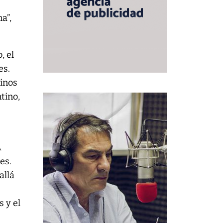
a”,
, el
es.
minos
tino,
A
es.
allá
 y el