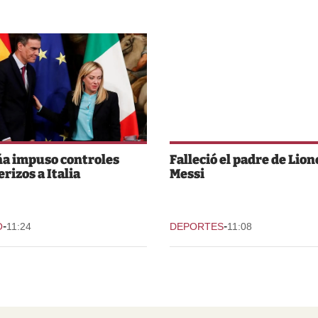
a impuso controles
Falleció el padre de Lion
rizos a Italia
Messi
-
-
O
11:24
DEPORTES
11:08