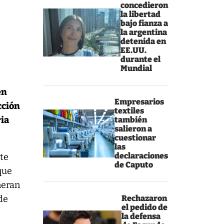
concedieron
la libertad
bajo fianza a
la argentina
detenida en
EE.UU.
durante el
Mundial
en
Empresarios
cción
textiles
ria
también
salieron a
cuestionar
las
declaraciones
rte
de Caputo
que
neran
 de
Rechazaron
el pedido de
la defensa