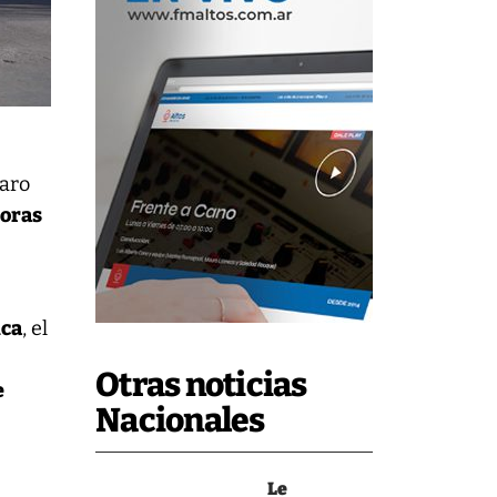
paro
horas
nca
, el
Otras noticias
e
Nacionales
Le