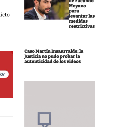
de Facundo
Moyano
para
licto
levantar las
medidas
restrictivas
Caso Martín Insaurralde: la
Justicia no pudo probar la
autenticidad de los videos