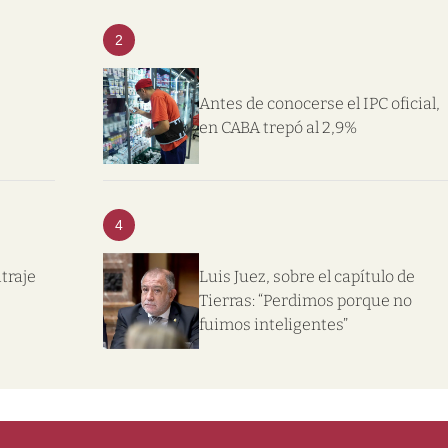
2
Antes de conocerse el IPC oficial,
en CABA trepó al 2,9%
4
itraje
Luis Juez, sobre el capítulo de
Tierras: “Perdimos porque no
fuimos inteligentes”