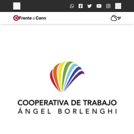
Buscar:
9º