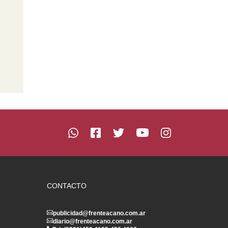
CONTACTO
publicidad@frenteacano.com.ar
diario@frenteacano.com.ar