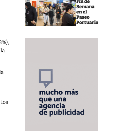
Fin de
Semana
en el
Paseo
Portuario
3%),
 la
la
 los
y