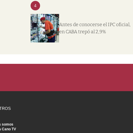
4
Antes de conocerse el IPC oficial,
en CABA trepó al 2,9%
TROS
s somos
a Cano TV