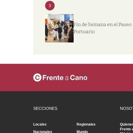
3
Fin de Semana en el Paseo
Portuario
SECCIONES
NOSO
Locales
Regionales
Quiene
Frente 
Nacionales
Mundo