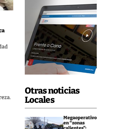
ca
edad
Otras noticias
reza.
Locales
Megaoperativo
en “zonas
calientes”: