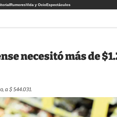
torial
Rumores
Vida y Ocio
Espectáculos
ense necesitó más de $1
, a $ 544.031.