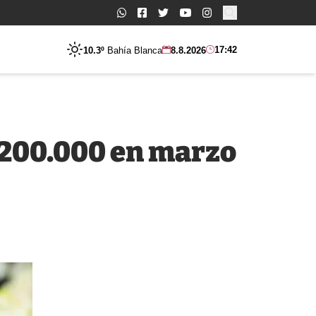
Buscar:
17:42
10.3º
Bahía Blanca
8.8.2026
.200.000 en marzo