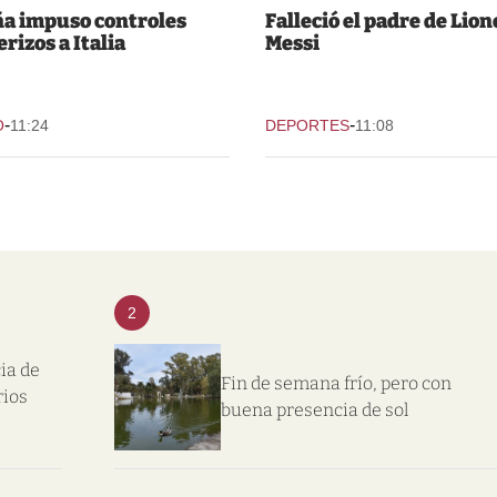
a impuso controles
Falleció el padre de Lion
rizos a Italia
Messi
-
-
O
11:24
DEPORTES
11:08
2
ia de
Fin de semana frío, pero con
rios
buena presencia de sol