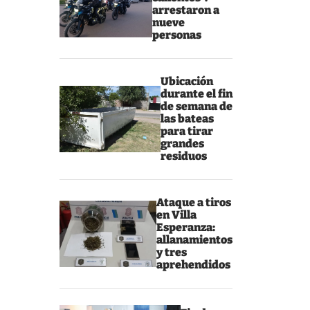
arrestaron a
nueve
personas
Ubicación
durante el fin
de semana de
las bateas
para tirar
grandes
residuos
Ataque a tiros
en Villa
Esperanza:
allanamientos
y tres
aprehendidos