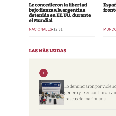
Le concedieron la libertad
Españ
bajo fianza a la argentina
fronte
detenida en EE.UU. durante
el Mundial
-
NACIONALES
12:31
MUND
LAS MÁS LEIDAS
1
Lo denunciaron por violenc
género y le encontraron va
frascos de marihuana