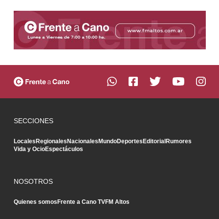
SECCIONES
Locales
Regionales
Nacionales
Mundo
Deportes
Editorial
Rumores
Vida y Ocio
Espectáculos
NOSOTROS
Quienes somos
Frente a Cano TV
FM Altos