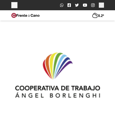
Buscar:
8.2º