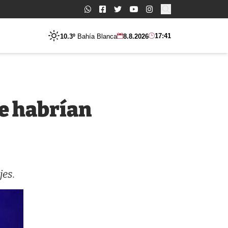
Buscar:
17:41
10.3º
Bahía Blanca
8.8.2026
ue habrían
jes.