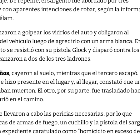
iaje. De repente, el sargento fue abordado por tres
 con aparentes intenciones de robar, según la inform
Télam.
aron a golpear los vidrios del auto y obligaron al
el vehículo luego de agredirlo con un arma blanca. E
o se resistió con su pistola Glock y disparó contra los
canzaron a dos de los tres ladrones.
años
, cayeron al suelo, mientras que el tercero escapó.
se hizo presente en el lugar y, al llegar, constató que u
ban muerton. El otro, por su parte, fue trasladado hac
urió en el camino.
e llevaron a cabo las pericias necesarias, por lo que
as de armas de fuego, un cuchillo y la pistola del sar
un expediente caratulado como “homicidio en exceso d