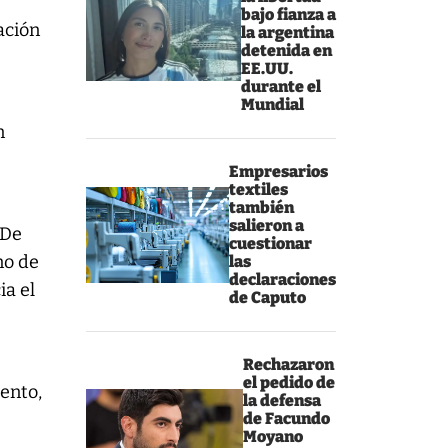
bajo fianza a
ación
la argentina
detenida en
EE.UU.
durante el
Mundial
n
Empresarios
textiles
también
salieron a
 De
cuestionar
no de
las
declaraciones
ia el
de Caputo
Rechazaron
el pedido de
gento,
la defensa
e
de Facundo
Moyano