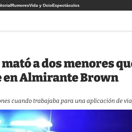
torial
Rumores
Vida y Ocio
Espectáculos
il mató a dos menores q
e en Almirante Brown
ones cuando trabajaba para una aplicación de via