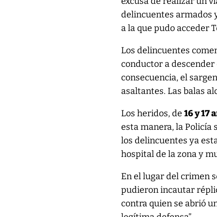
excusa de realizar un v
delincuentes armados y
a la que pudo acceder 
Los delincuentes comenz
conductor a descender d
consecuencia, el sargent
asaltantes. Las balas al
Los heridos, de
16 y 17 
esta manera, la Policía 
los delincuentes ya esta
hospital de la zona y m
En el lugar del crimen s
pudieron incautar réplic
contra quien se abrió 