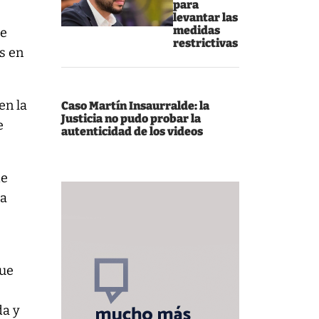
para
levantar las
medidas
de
restrictivas
s en
en la
Caso Martín Insaurralde: la
Justicia no pudo probar la
e
autenticidad de los videos
de
ba
que
da y