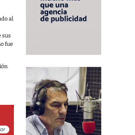
ado al
e sus
no fue
ción