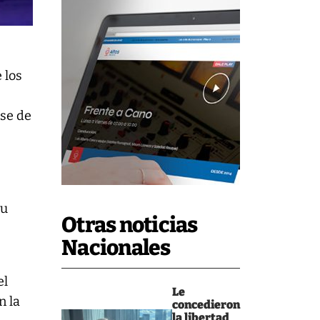
 los
nse de
su
Otras noticias
Nacionales
el
Le
n la
concedieron
la libertad