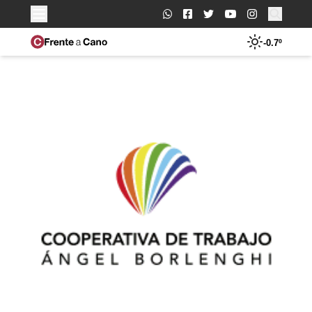
Buscar:
-0.7º