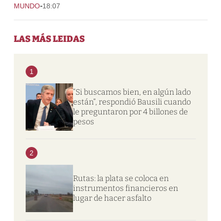
-
MUNDO
18:07
LAS MÁS LEIDAS
1
“Si buscamos bien, en algún lado
están”, respondió Bausili cuando
le preguntaron por 4 billones de
pesos
2
Rutas: la plata se coloca en
instrumentos financieros en
lugar de hacer asfalto