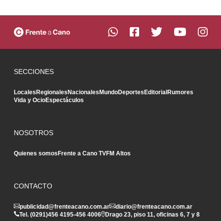
SECCIONES
Locales
Regionales
Nacionales
Mundo
Deportes
Editorial
Rumores
Vida y Ocio
Espectáculos
NOSOTROS
Quienes somos
Frente a Cano TV
FM Altos
CONTACTO
publicidad@frenteacano.com.ar
diario@frenteacano.com.ar
Tel. (0291)
456 4195
-
456 4006
Drago 23, piso 11, oficinas 6, 7 y 8