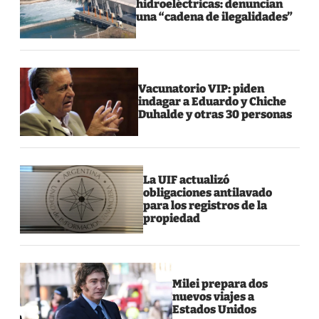
hidroeléctricas: denuncian
una “cadena de ilegalidades”
Vacunatorio VIP: piden
indagar a Eduardo y Chiche
Duhalde y otras 30 personas
La UIF actualizó
obligaciones antilavado
para los registros de la
propiedad
Milei prepara dos
nuevos viajes a
Estados Unidos