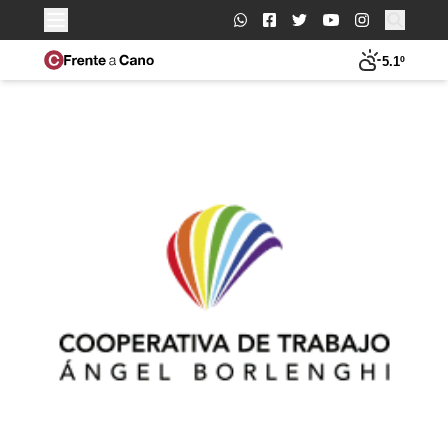
Buscar:
5.1º