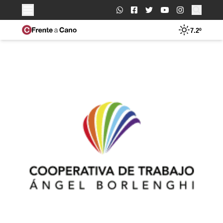
Buscar:
7.2º