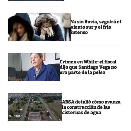
Ya sin lluvia, seguirá el
viento sur y el frío
intenso
Crimen en White: el fiscal
dijo que Santiago Vega no
era parte de la pelea
ABSA detalló cómo avanza
la construcción de las
cisternas de agua