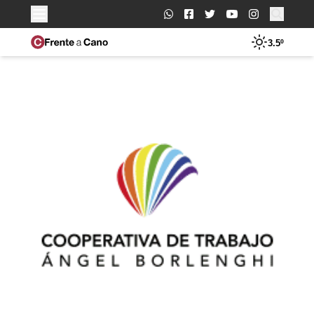
Buscar:
3.5º