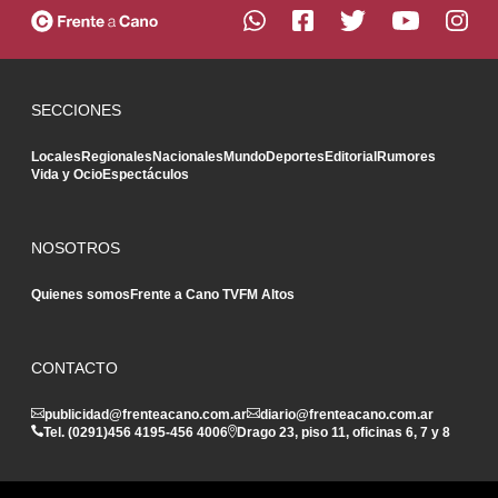
SECCIONES
Locales
Regionales
Nacionales
Mundo
Deportes
Editorial
Rumores
Vida y Ocio
Espectáculos
NOSOTROS
Quienes somos
Frente a Cano TV
FM Altos
CONTACTO
publicidad@frenteacano.com.ar
diario@frenteacano.com.ar
Tel. (0291)
456 4195
-
456 4006
Drago 23, piso 11, oficinas 6, 7 y 8