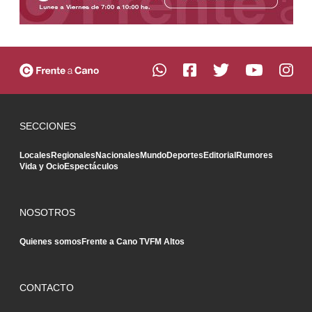
SECCIONES
Locales
Regionales
Nacionales
Mundo
Deportes
Editorial
Rumores
Vida y Ocio
Espectáculos
NOSOTROS
Quienes somos
Frente a Cano TV
FM Altos
CONTACTO