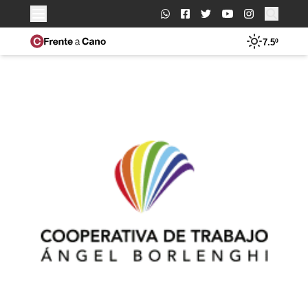
Buscar:
7.5º