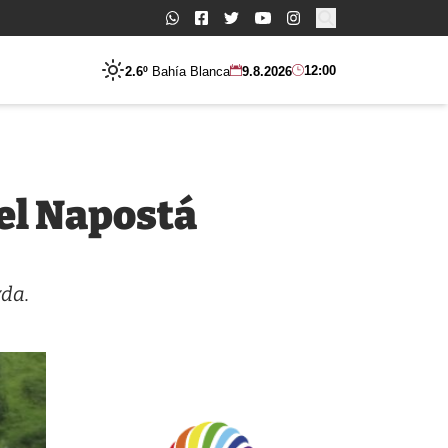
Buscar:
12:00
2.6º
Bahía Blanca
9.8.2026
del Napostá
vda.