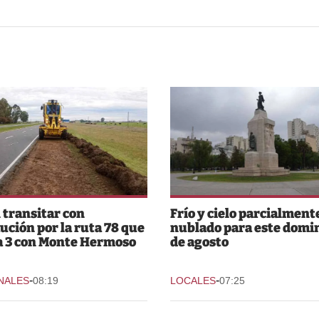
 transitar con
Frío y cielo parcialment
ución por la ruta 78 que
nublado para este domi
a 3 con Monte Hermoso
de agosto
-
-
NALES
08:19
LOCALES
07:25