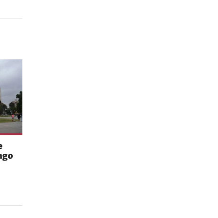
e
ngo