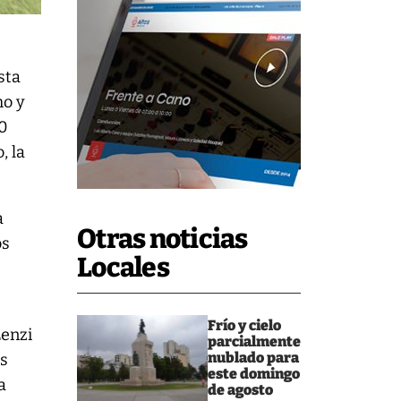
sta
mo y
00
, la
a
Otras noticias
os
Locales
Frío y cielo
Lenzi
parcialmente
nublado para
as
este domingo
a
de agosto