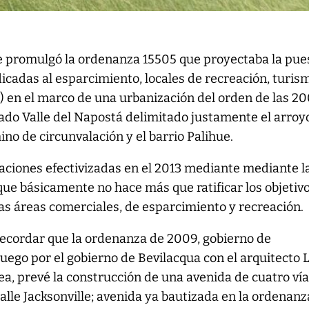
e promulgó la ordenanza 15505 que proyectaba la pue
cadas al esparcimiento, locales de recreación, turis
 ) en el marco de una urbanización del orden de las 2
ado Valle del Napostá delimitado justamente el arroyo
ino de circunvalación y el barrio Palihue.
aciones efectivizadas en el 2013 mediante mediante l
ue básicamente no hace más que ratificar los objetiv
as áreas comerciales, de esparcimiento y recreación.
recordar que la ordenanza de 2009, gobierno de
luego por el gobierno de Bevilacqua con el arquitecto 
a, prevé la construcción de una avenida de cuatro ví
lle Jacksonville; avenida ya bautizada en la ordenanz