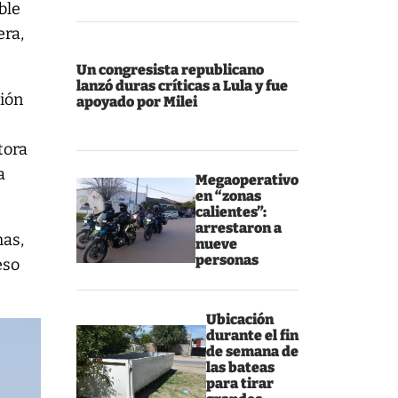
ble
era,
Un congresista republicano
lanzó duras críticas a Lula y fue
ción
apoyado por Milei
tora
a
Megaoperativo
en “zonas
calientes”:
arrestaron a
mas,
nueve
personas
eso
Ubicación
durante el fin
de semana de
las bateas
para tirar