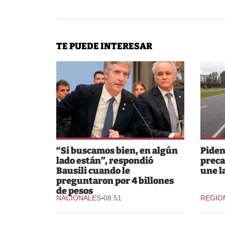
TE PUEDE INTERESAR
“Si buscamos bien, en algún
Piden
lado están”, respondió
preca
Bausili cuando le
une l
preguntaron por 4 billones
de pesos
-
NACIONALES
08:51
REGIO