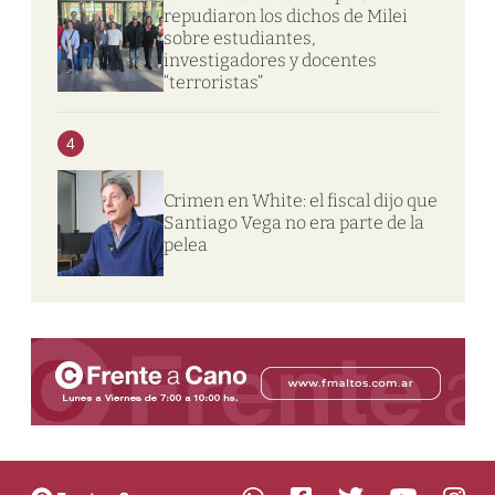
repudiaron los dichos de Milei
sobre estudiantes,
investigadores y docentes
“terroristas”
4
Crimen en White: el fiscal dijo que
Santiago Vega no era parte de la
pelea