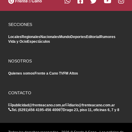
SECCIONES
Locales
Regionales
Nacionales
Mundo
Deportes
Editorial
Rumores
Vida y Ocio
Espectáculos
NOSOTROS
Quienes somos
Frente a Cano TV
FM Altos
CONTACTO
publicidad@frenteacano.com.ar
diario@frenteacano.com.ar
Tel. (0291)
456 4195
-
456 4006
Drago 23, piso 11, oficinas 6, 7 y 8