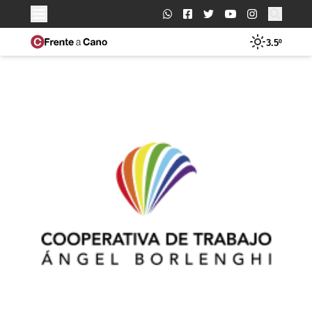
Buscar:
3.5º