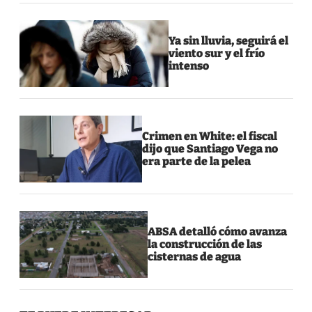
Ya sin lluvia, seguirá el
viento sur y el frío
intenso
Crimen en White: el fiscal
dijo que Santiago Vega no
era parte de la pelea
ABSA detalló cómo avanza
la construcción de las
cisternas de agua