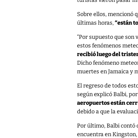
turistas vieron pasar m
Sobre ellos, mencionó 
últimas horas,
“están to
“Por supuesto que son v
estos fenómenos meteo
recibió luego del trist
Dicho fenómeno meteorol
muertes en Jamaica y m
El regreso de todos est
según explicó Balbi, p
aeropuertos están cer
debido a que la evaluac
Por último, Balbi contó
encuentra en Kingston, 