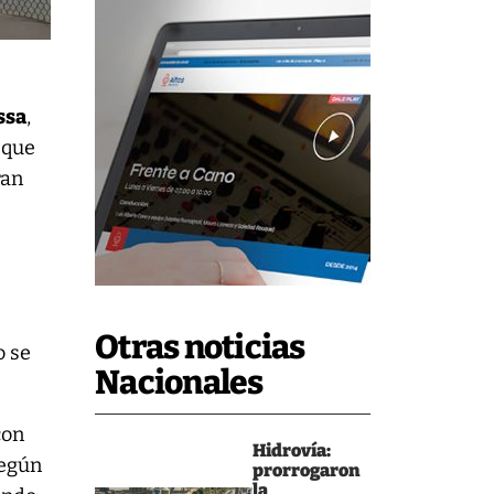
ssa
,
 que
ran
Otras noticias
o se
Nacionales
con
Hidrovía:
según
prorrogaron
la