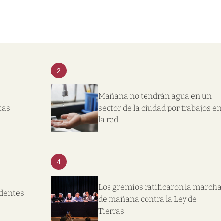
2
Mañana no tendrán agua en un
tas
sector de la ciudad por trabajos e
la red
4
Los gremios ratificaron la march
ndentes
de mañana contra la Ley de
Tierras