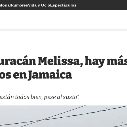
torial
Rumores
Vida y Ocio
Espectáculos
huracán Melissa, hay más
os en Jamaica
stán todos bien, pese al susto".