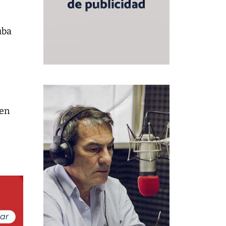
uba
 en