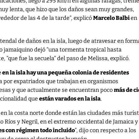
licaciones, llegó a 295 km/h en algunas ráfagas, trem
muy lenta, que hizo que los daños sean muy grandes,
rededor de las 4 de la tarde”, explicó
Marcelo Balbi
en
 tendal de daños en la isla, luego de atravesar en form
rio jamaiquino dejó “una tormenta tropical hasta
 “que fue la secuela” del paso de Melissa, explicó.
e
en la isla hay una pequeña colonia de residentes
a por expatriados que trabajan en organismos
esas y que actualmente se encuentran poco
más de c
cionalidad que
están varados en la isla
.
 en la costa norte donde están las ciudades más turíst
Ríos y Negril, en el extremo occidental de Jamaica y
les con régimen todo incluido
“, dijo con respecto a los