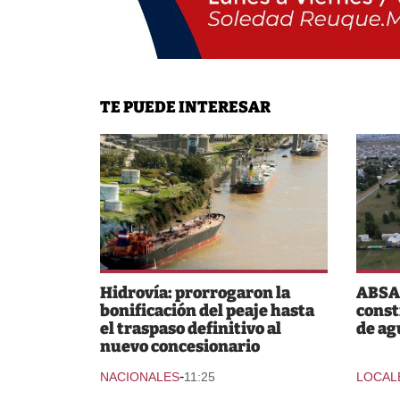
TE PUEDE INTERESAR
Hidrovía: prorrogaron la
ABSA 
bonificación del peaje hasta
const
el traspaso definitivo al
de ag
nuevo concesionario
-
NACIONALES
11:25
LOCAL