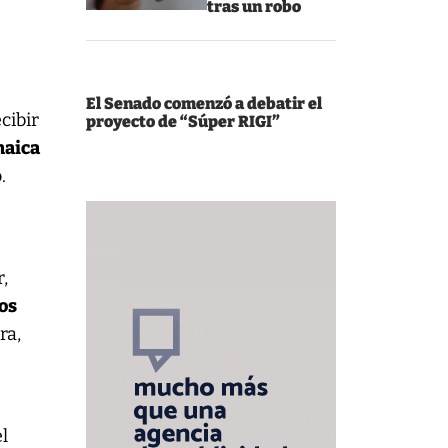
tras un robo
El Senado comenzó a debatir el
cibir
proyecto de “Súper RIGI”
maica
.
,
los
ra,
l