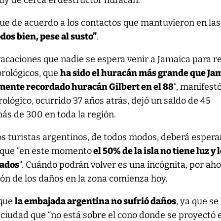
uy de cerca el destructor huracán.
que de acuerdo a los contactos que mantuvieron en las
dos bien, pese al susto”
.
acaciones que nadie se espera venir a Jamaica para re
rológicos, que
ha sido el huracán más grande que Ja
emente recordado huracán Gilbert en el 88
“, manifestó
ógico, ocurrido 37 años atrás, dejó un saldo de 45
ás de 300 en toda la región.
os turistas argentinos, de todos modos, deberá esperar
orque “en este momento
el 50% de la isla no tiene luz y 
rados
“. Cuándo podrán volver es una incógnita, por aho
ión de los daños en la zona comienza hoy.
 que
la embajada argentina no sufrió daños
, ya que se
ciudad que “no está sobre el cono donde se proyectó e