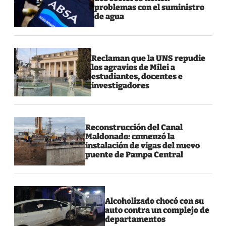
problemas con el suministro
de agua
Reclaman que la UNS repudie
los agravios de Milei a
estudiantes, docentes e
investigadores
Reconstrucción del Canal
Maldonado: comenzó la
instalación de vigas del nuevo
puente de Pampa Central
Alcoholizado chocó con su
auto contra un complejo de
departamentos