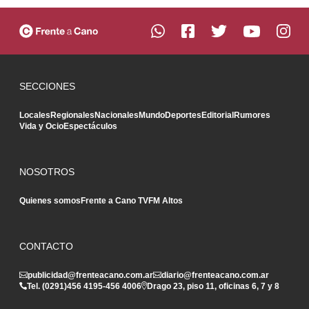
SECCIONES
Locales
Regionales
Nacionales
Mundo
Deportes
Editorial
Rumores
Vida y Ocio
Espectáculos
NOSOTROS
Quienes somos
Frente a Cano TV
FM Altos
CONTACTO
publicidad@frenteacano.com.ar
diario@frenteacano.com.ar
Tel. (0291)
456 4195
-
456 4006
Drago 23, piso 11, oficinas 6, 7 y 8