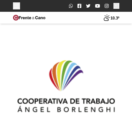
Buscar:
10.3º