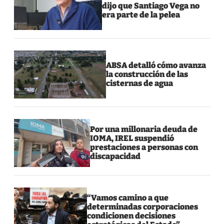
dijo que Santiago Vega no
era parte de la pelea
ABSA detalló cómo avanza
la construcción de las
cisternas de agua
Por una millonaria deuda de
IOMA, IREL suspendió
prestaciones a personas con
discapacidad
“Vamos camino a que
determinadas corporaciones
condicionen decisiones