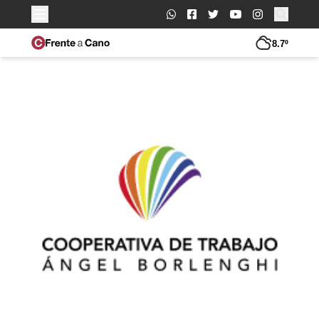
Buscar:
8.7º