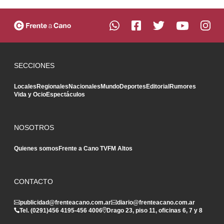
SECCIONES
Locales
Regionales
Nacionales
Mundo
Deportes
Editorial
Rumores
Vida y Ocio
Espectáculos
NOSOTROS
Quienes somos
Frente a Cano TV
FM Altos
CONTACTO
publicidad@frenteacano.com.ar
diario@frenteacano.com.ar
Tel. (0291)
456 4195
-
456 4006
Drago 23, piso 11, oficinas 6, 7 y 8