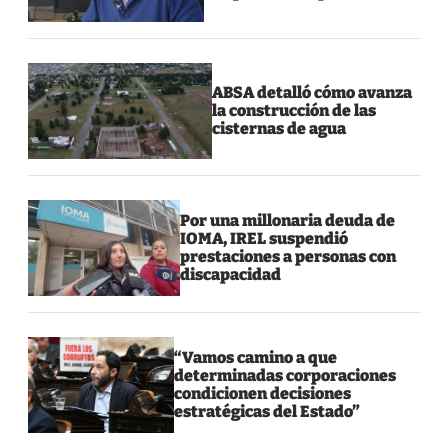
ABSA detalló cómo avanza
la construcción de las
cisternas de agua
Por una millonaria deuda de
IOMA, IREL suspendió
prestaciones a personas con
discapacidad
“Vamos camino a que
determinadas corporaciones
condicionen decisiones
estratégicas del Estado”