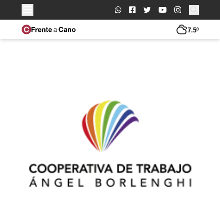
Buscar:
7.5º