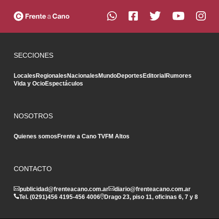
SECCIONES
Locales
Regionales
Nacionales
Mundo
Deportes
Editorial
Rumores
Vida y Ocio
Espectáculos
NOSOTROS
Quienes somos
Frente a Cano TV
FM Altos
CONTACTO
publicidad@frenteacano.com.ar
diario@frenteacano.com.ar
Tel. (0291)
456 4195
-
456 4006
Drago 23, piso 11, oficinas 6, 7 y 8