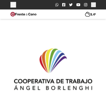
Buscar:
8.4º