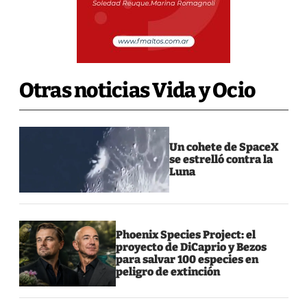
Otras noticias Vida y Ocio
Un cohete de SpaceX
se estrelló contra la
Luna
Phoenix Species Project: el
proyecto de DiCaprio y Bezos
para salvar 100 especies en
peligro de extinción