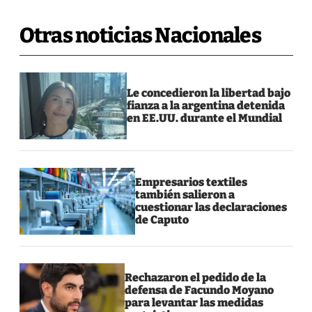
Otras noticias Nacionales
Le concedieron la libertad bajo
fianza a la argentina detenida
en EE.UU. durante el Mundial
Empresarios textiles
también salieron a
cuestionar las declaraciones
de Caputo
Rechazaron el pedido de la
defensa de Facundo Moyano
para levantar las medidas