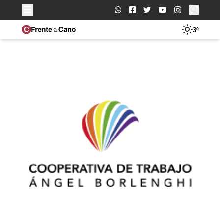
Buscar:
3º