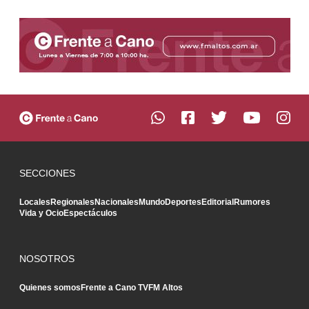
SECCIONES
Locales
Regionales
Nacionales
Mundo
Deportes
Editorial
Rumores
Vida y Ocio
Espectáculos
NOSOTROS
Quienes somos
Frente a Cano TV
FM Altos