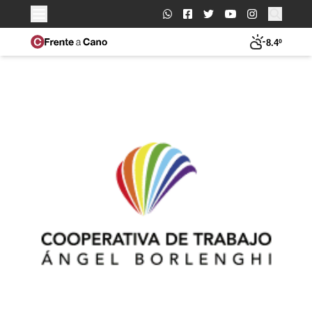
Buscar:
8.4º