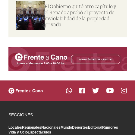
El Gobierno quitó otro capítulo y
el Senado aprobó el proyecto de
inviolabilidad de la propiedad
privada
SECCIONES
Locales
Regionales
Nacionales
Mundo
Deportes
Editorial
Rumores
Vida y Ocio
Espectáculos