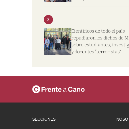
3
Científicos de todo el país
repudiaron los dichos de Mi
sobre estudiantes, investi
y docentes “terroristas”
SECCIONES
NOSO