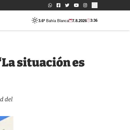
Buscar:
3:36
3.6º
Bahía Blanca
7.8.2026
 “La situación es
d del