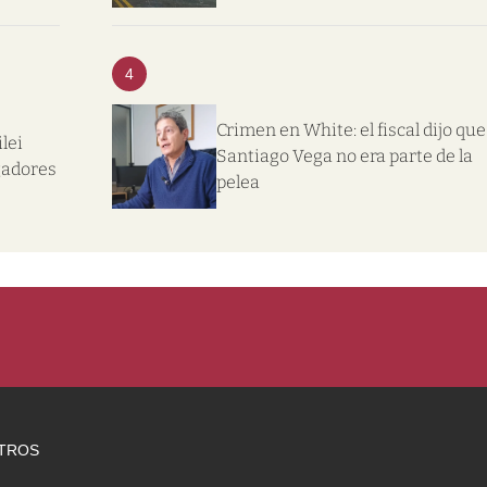
4
Crimen en White: el fiscal dijo que
lei
Santiago Vega no era parte de la
gadores
pelea
TROS