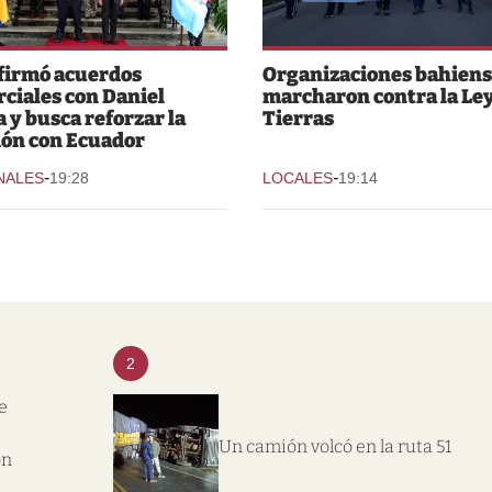
 firmó acuerdos
Organizaciones bahiens
ciales con Daniel
marcharon contra la Ley
 y busca reforzar la
Tierras
ión con Ecuador
-
-
NALES
19:28
LOCALES
19:14
2
e
Un camión volcó en la ruta 51
on