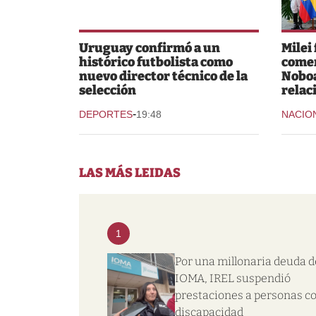
Uruguay confirmó a un
Milei
histórico futbolista como
comer
nuevo director técnico de la
Noboa
selección
relac
-
DEPORTES
19:48
NACIO
LAS MÁS LEIDAS
1
Por una millonaria deuda d
IOMA, IREL suspendió
prestaciones a personas c
discapacidad