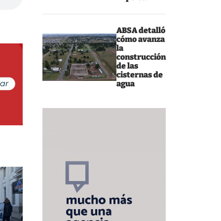
ABSA detalló
cómo avanza
la
construcción
de las
cisternas de
agua