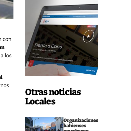
n con
on
a los
el
 nos
Otras noticias
Locales
Organizaciones
bahienses
marcharon