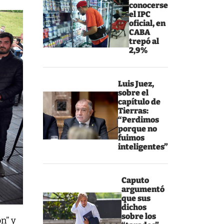
conocerse
el IPC
oficial, en
CABA
trepó al
2,9%
Luis Juez,
sobre el
capítulo de
Tierras:
“Perdimos
porque no
fuimos
inteligentes”
Caputo
argumentó
que sus
dichos
sobre los
ón” y