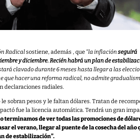
ón Radical
sostiene, además , que “
la inflación
seguirá
viembre y diciembre. Recién habrá un plan de estabilizac
estará clavado durante 6 meses hasta llegar a las elecci
e que hacer una reforma radical, no admite gradualis
n declaraciones radiales.
o le sobran pesos y le faltan dólares. Tratan de recom
pactó fue la licencia automática. Tendrá un gran impa
o terminamos de ver todas las promociones de dólare
asar el verano, llegar al puente de la cosecha del año
an de estabilización”.