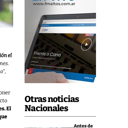
ión el
ones.
mo
”,
poner
Otras noticias
cto
Nacionales
s. El
 que
Antes de