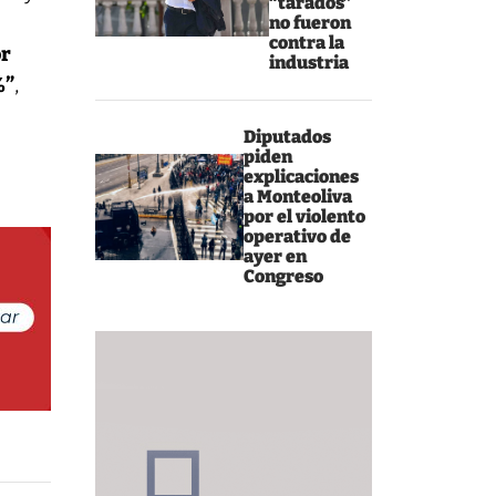
“tarados”
no fueron
contra la
or
industria
%”
,
Diputados
piden
explicaciones
a Monteoliva
por el violento
operativo de
ayer en
Congreso