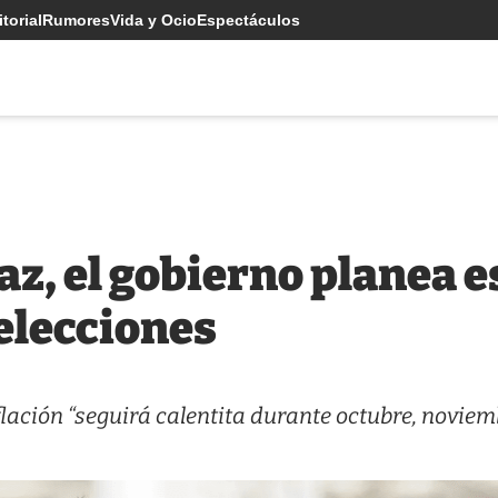
torial
Rumores
Vida y Ocio
Espectáculos
z, el gobierno planea es
elecciones
flación “seguirá calentita durante octubre, noviem