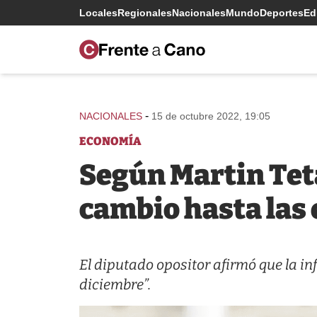
Locales
Regionales
Nacionales
Mundo
Deportes
Edi
-
NACIONALES
15 de octubre 2022, 19:05
ECONOMÍA
Según Martin Teta
cambio hasta las 
El diputado opositor afirmó que la in
diciembre”.