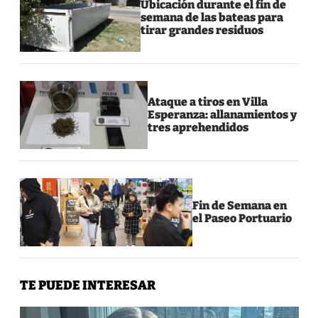
Ubicación durante el fin de
semana de las bateas para
tirar grandes residuos
Ataque a tiros en Villa
Esperanza: allanamientos y
tres aprehendidos
Fin de Semana en
el Paseo Portuario
TE PUEDE INTERESAR