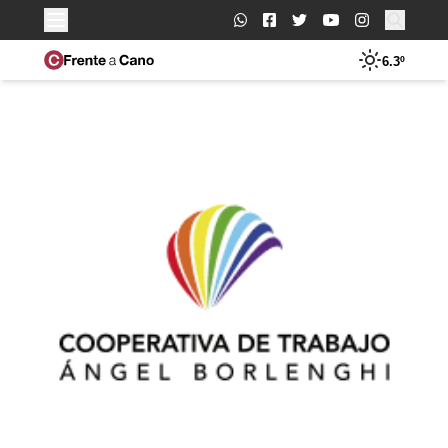
Buscar:
6.3º