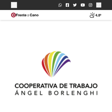
Buscar:
4.8º