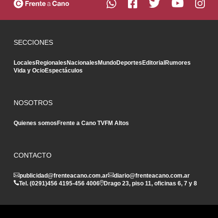
SECCIONES
Locales
Regionales
Nacionales
Mundo
Deportes
Editorial
Rumores
Vida y Ocio
Espectáculos
NOSOTROS
Quienes somos
Frente a Cano TV
FM Altos
CONTACTO
publicidad@frenteacano.com.ar
diario@frenteacano.com.ar
Tel. (0291)
456 4195
-
456 4006
Drago 23, piso 11, oficinas 6, 7 y 8