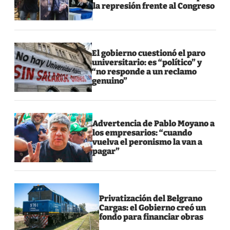
la represión frente al Congreso
El gobierno cuestionó el paro
universitario: es “político” y
“no responde a un reclamo
genuino”
Advertencia de Pablo Moyano a
los empresarios: “cuando
vuelva el peronismo la van a
pagar”
Privatización del Belgrano
Cargas: el Gobierno creó un
fondo para financiar obras