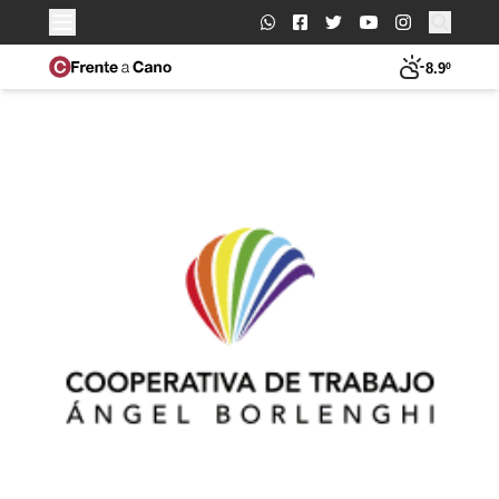
Buscar:
8.9º