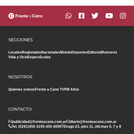
SECCIONES
Locales
Regionales
Nacionales
Mundo
Deportes
Editorial
Rumores
Vida y Ocio
Espectáculos
NOSOTROS
Quienes somos
Frente a Cano TV
FM Altos
CONTACTO
publicidad@frenteacano.com.ar
diario@frenteacano.com.ar
Tel. (0291)
456 4195
-
456 4006
Drago 23, piso 11, oficinas 6, 7 y 8