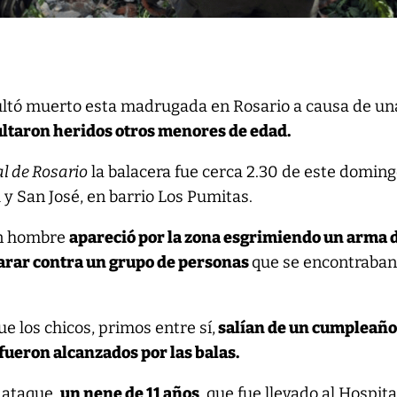
sultó muerto esta madrugada en Rosario a causa de un
ltaron heridos otros menores de edad.
al de Rosario
la balacera fue cerca 2.30 de este domin
y San José, en barrio Los Pumitas.
un hombre
apareció por la zona esgrimiendo un arma 
arar contra un grupo de personas
que se encontraban
e los chicos, primos entre sí,
salían de un cumpleaño
 fueron alcanzados por las balas.
 ataque,
un nene de 11 años
, que fue llevado al Hospita