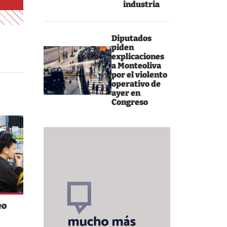
industria
Diputados
piden
explicaciones
a Monteoliva
por el violento
operativo de
ayer en
Congreso
eo