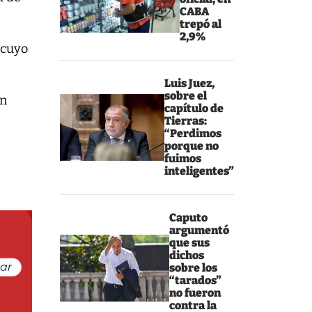
CABA
trepó al
2,9%
cuyo
Luis Juez,
sobre el
en
capítulo de
Tierras:
“Perdimos
porque no
fuimos
inteligentes”
Caputo
argumentó
que sus
dichos
sobre los
“tarados”
no fueron
contra la