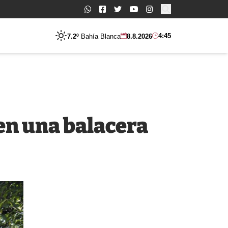
Buscar:
4:45
7.2º
Bahía Blanca
8.8.2026
 en una balacera