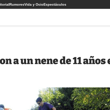
torial
Rumores
Vida y Ocio
Espectáculos
on a un nene de 11 años