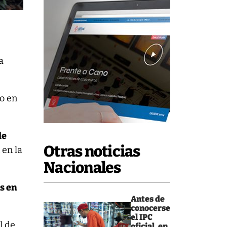
a
go en
de
Otras noticias
 en la
Nacionales
s en
Antes de
conocerse
el IPC
l de
oficial, en