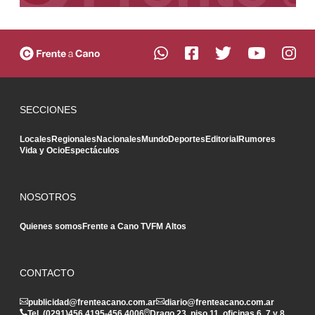
SECCIONES
Locales
Regionales
Nacionales
Mundo
Deportes
Editorial
Rumores
Vida y Ocio
Espectáculos
NOSOTROS
Quienes somos
Frente a Cano TV
FM Altos
CONTACTO
publicidad@frenteacano.com.ar
diario@frenteacano.com.ar
Tel. (0291)
456 4195
-
456 4006
Drago 23, piso 11, oficinas 6, 7 y 8