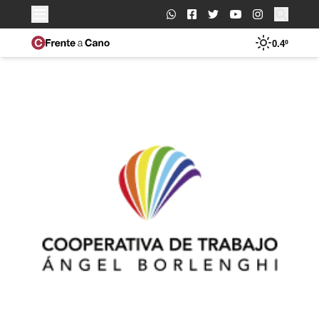
Buscar:
0.4º