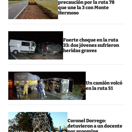
precaución por la ruta 78
que une la 3 con Monte
Hermoso
Fuerte choque en la ruta
33: dos jóvenes sufrieron
heridas graves
Un camión volcó
en la ruta 51
Coronel Dorrego:
detuvieron a un docente
por grooming