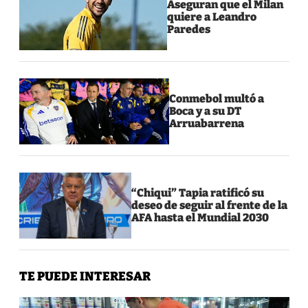
Aseguran que el Milan
quiere a Leandro
Paredes
Conmebol multó a
Boca y a su DT
Arruabarrena
“Chiqui” Tapia ratificó su
deseo de seguir al frente de la
AFA hasta el Mundial 2030
TE PUEDE INTERESAR