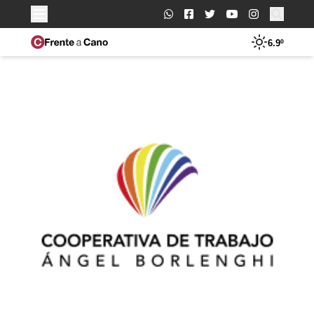
Buscar:
6.9º