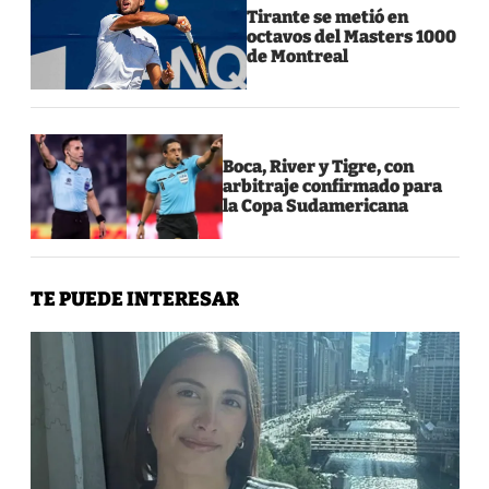
Tirante se metió en
octavos del Masters 1000
de Montreal
Boca, River y Tigre, con
arbitraje confirmado para
la Copa Sudamericana
TE PUEDE INTERESAR