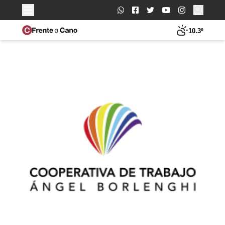
Buscar:
10.3º