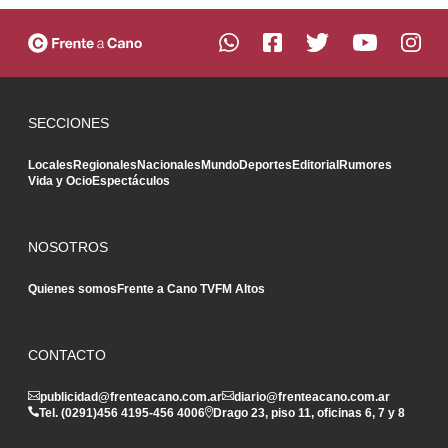
SECCIONES
Locales
Regionales
Nacionales
Mundo
Deportes
Editorial
Rumores
Vida y Ocio
Espectáculos
NOSOTROS
Quienes somos
Frente a Cano TV
FM Altos
CONTACTO
publicidad@frenteacano.com.ar
diario@frenteacano.com.ar
Tel. (0291)
456 4195
-
456 4006
Drago 23, piso 11, oficinas 6, 7 y 8