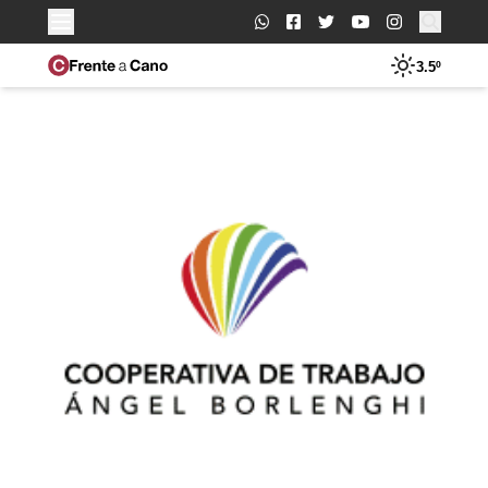
Buscar:
3.5º