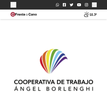
Buscar:
10.3º