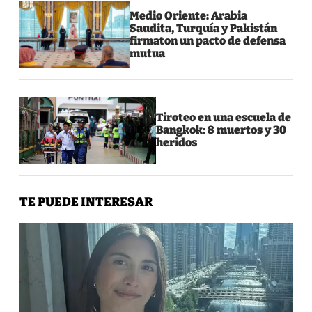
Medio Oriente: Arabia
Saudita, Turquía y Pakistán
firmaton un pacto de defensa
mutua
Tiroteo en una escuela de
Bangkok: 8 muertos y 30
heridos
TE PUEDE INTERESAR