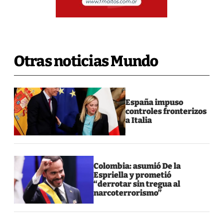
Otras noticias Mundo
España impuso
controles fronterizos
a Italia
Colombia: asumió De la
Espriella y prometió
“derrotar sin tregua al
narcoterrorismo”