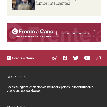
fuimos inteligentes”
SECCIONES
Locales
Regionales
Nacionales
Mundo
Deportes
Editorial
Rumores
Vida y Ocio
Espectáculos
NOSOTROS