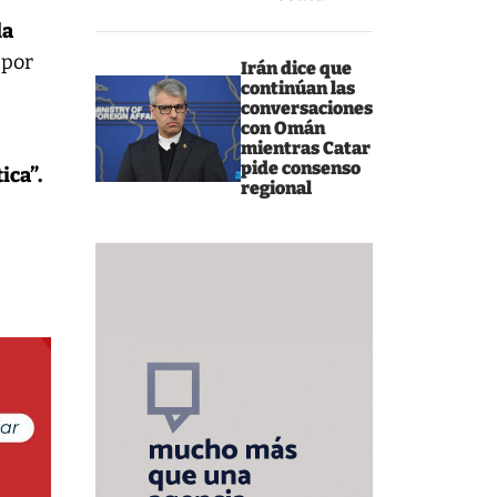
da
 por
Irán dice que
continúan las
conversaciones
con Omán
mientras Catar
pide consenso
ica”.
regional