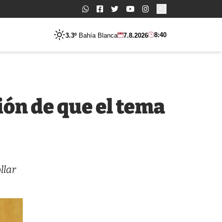
Buscar:
8:40
3.3º
Bahía Blanca
7.8.2026
ción de que el tema
llar