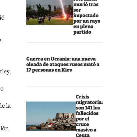
murió tras
ser
impactado
ió
por un rayo
en pleno
partido
e
Guerra en Ucrania: una nueva
oleada de ataques rusos mató a
17 personas en Kiev
tley,
do
Crisis
migratoria:
de la
son 141 los
fallecidos
por el
cruce
sión
masivo a
Ceuta