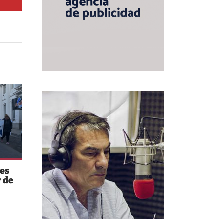
es
 de