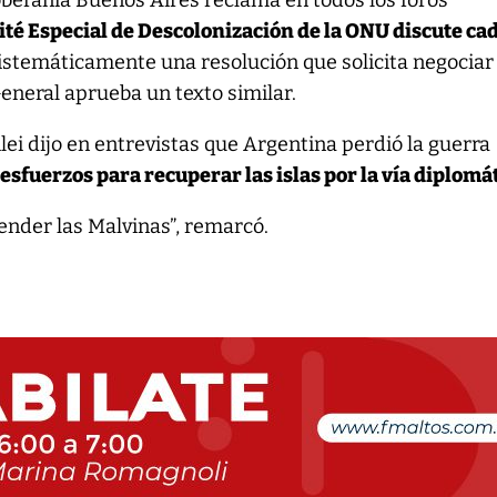
oberanía Buenos Aires reclama en todos los foros
ité Especial de Descolonización de la ONU discute ca
istemáticamente una resolución que solicita negociar
General aprueba un texto similar.
ei dijo en entrevistas que Argentina perdió la guerra
esfuerzos para recuperar las islas por la vía diplomát
ender las Malvinas”, remarcó.