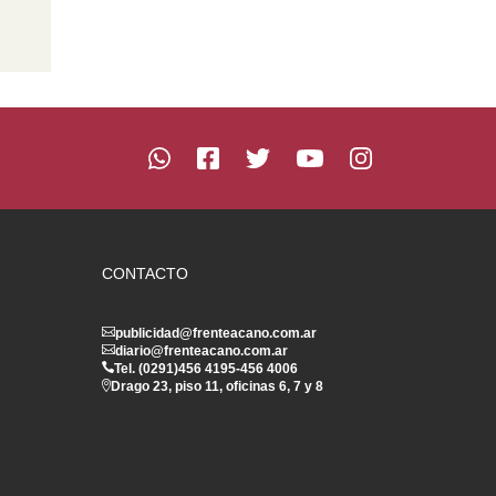
CONTACTO
publicidad@frenteacano.com.ar
diario@frenteacano.com.ar
Tel. (0291)
456 4195
-
456 4006
Drago 23, piso 11, oficinas 6, 7 y 8