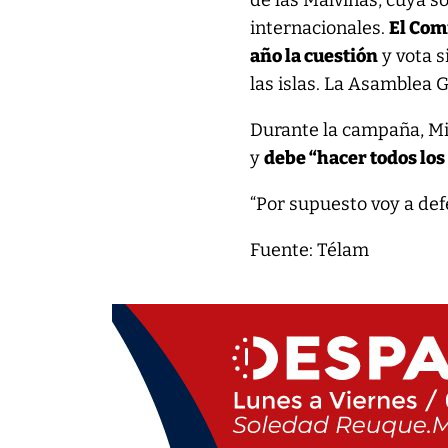
de las Malvinas, cuya s
internacionales.
El Com
año la cuestión
y vota s
las islas. La Asamblea 
Durante la campaña, Mil
y
debe “hacer todos los 
“Por supuesto voy a def
Fuente: Télam