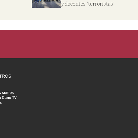
y docentes “terroristas”
TROS
s somos
a Cano TV
s