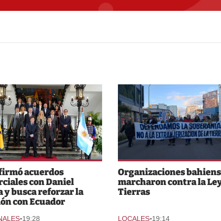
 firmó acuerdos
Organizaciones bahiens
ciales con Daniel
marcharon contra la Ley
 y busca reforzar la
Tierras
ión con Ecuador
-
-
NALES
19:28
LOCALES
19:14