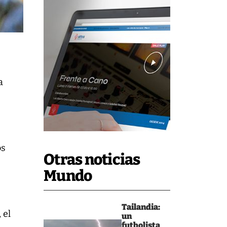
a
os
Otras noticias
Mundo
Tailandia:
 el
un
futbolista