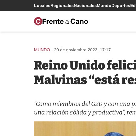
Locales
Regionales
Nacionales
Mundo
Deportes
Edi
-
MUNDO
20 de noviembre 2023, 17:17
Reino Unido felici
Malvinas “está re
"Como miembros del G20 y con una pr
una relación sólida y productiva", re