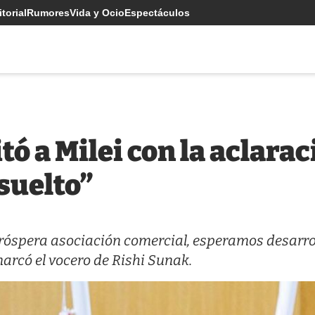
torial
Rumores
Vida y Ocio
Espectáculos
tó a Milei con la aclara
suelto”
óspera asociación comercial, esperamos desarro
marcó el vocero de Rishi Sunak.