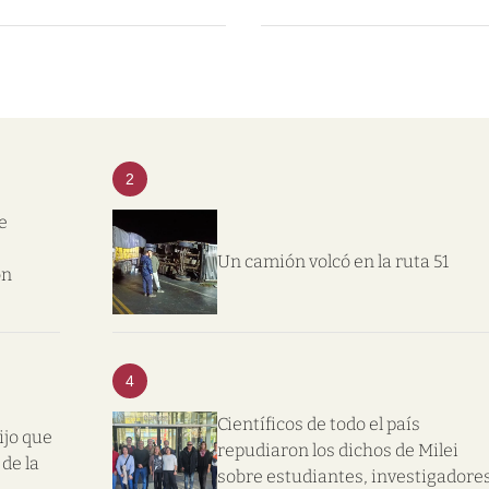
2
e
Un camión volcó en la ruta 51
on
4
Científicos de todo el país
ijo que
repudiaron los dichos de Milei
de la
sobre estudiantes, investigadore