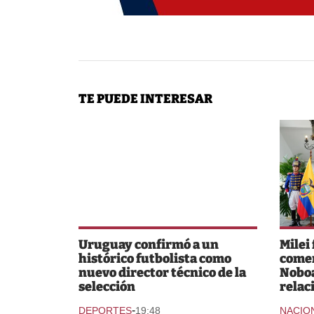
TE PUEDE INTERESAR
Uruguay confirmó a un
Milei
histórico futbolista como
comer
nuevo director técnico de la
Noboa
selección
relac
-
DEPORTES
19:48
NACIO