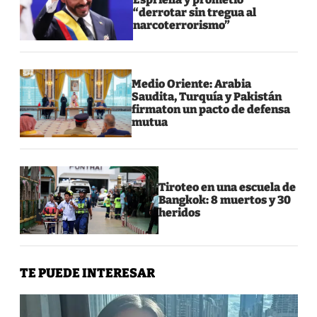
“derrotar sin tregua al
narcoterrorismo”
Medio Oriente: Arabia
Saudita, Turquía y Pakistán
firmaton un pacto de defensa
mutua
Tiroteo en una escuela de
Bangkok: 8 muertos y 30
heridos
TE PUEDE INTERESAR