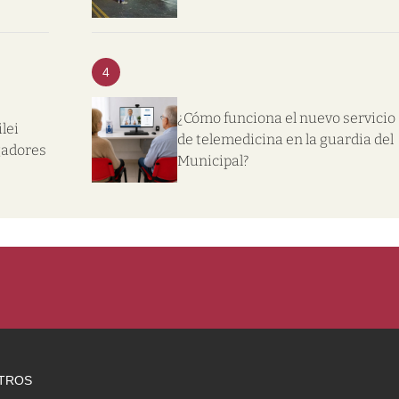
4
¿Cómo funciona el nuevo servicio
lei
de telemedicina en la guardia del
gadores
Municipal?
TROS