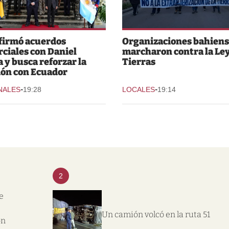
 firmó acuerdos
Organizaciones bahiens
ciales con Daniel
marcharon contra la Ley
 y busca reforzar la
Tierras
ión con Ecuador
-
-
NALES
19:28
LOCALES
19:14
2
e
Un camión volcó en la ruta 51
on