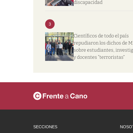
discapacidad
3
Científicos de todo el país
repudiaron los dichos de Mi
sobre estudiantes, investi
y docentes “terroristas”
SECCIONES
NOSO