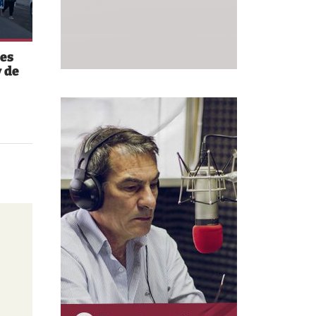
es
 de