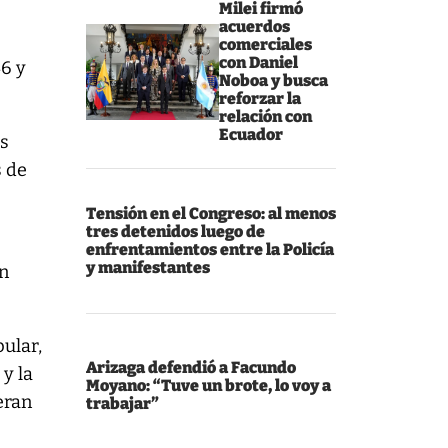
Milei firmó
acuerdos
comerciales
con Daniel
46 y
Noboa y busca
reforzar la
relación con
Ecuador
os
s de
Tensión en el Congreso: al menos
tres detenidos luego de
enfrentamientos entre la Policía
y manifestantes
on
ular,
Arizaga defendió a Facundo
y la
Moyano: “Tuve un brote, lo voy a
eran
trabajar”