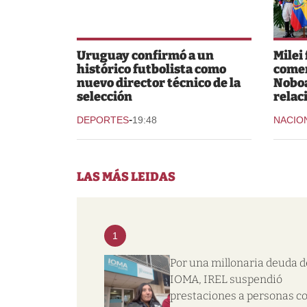
Uruguay confirmó a un
Milei
histórico futbolista como
comer
nuevo director técnico de la
Noboa
selección
relac
-
DEPORTES
19:48
NACIO
LAS MÁS LEIDAS
1
Por una millonaria deuda d
IOMA, IREL suspendió
prestaciones a personas c