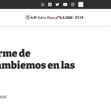
Buscar:
23:14
6.8º
Bahía Blanca
6.8.2026
orme de
Cambiemos en las
mos