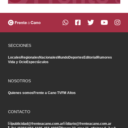
SECCIONES
Locales
Regionales
Nacionales
Mundo
Deportes
Editorial
Rumores
Vida y Ocio
Espectáculos
NOSOTROS
Quienes somos
Frente a Cano TV
FM Altos
CONTACTO
publicidad@frenteacano.com.ar
diario@frenteacano.com.ar