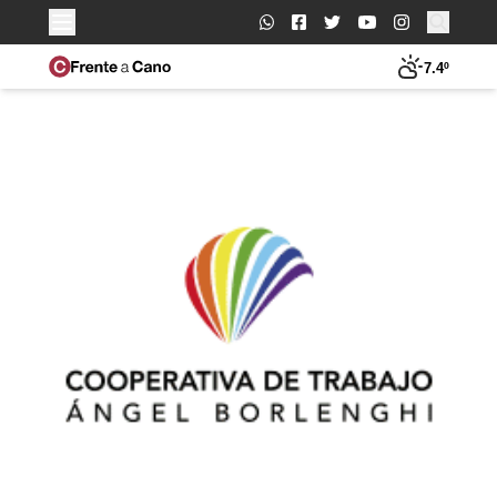
Buscar:
7.4º