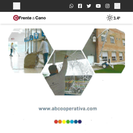
Buscar:
3.4º