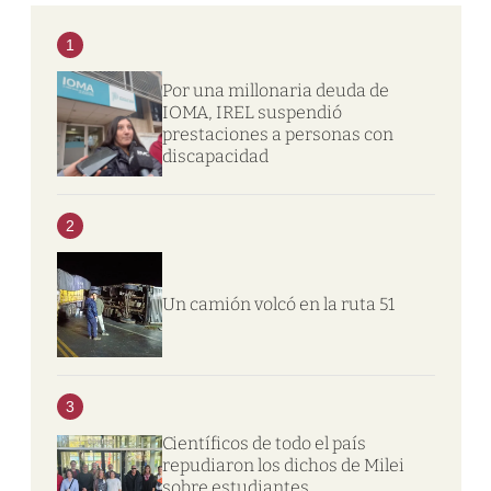
1
Por una millonaria deuda de
IOMA, IREL suspendió
prestaciones a personas con
discapacidad
2
Un camión volcó en la ruta 51
3
Científicos de todo el país
repudiaron los dichos de Milei
sobre estudiantes,