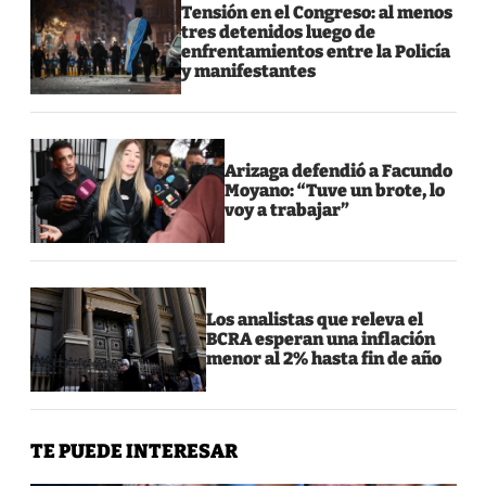
Tensión en el Congreso: al menos
tres detenidos luego de
enfrentamientos entre la Policía
y manifestantes
Arizaga defendió a Facundo
Moyano: “Tuve un brote, lo
voy a trabajar”
Los analistas que releva el
BCRA esperan una inflación
menor al 2% hasta fin de año
TE PUEDE INTERESAR