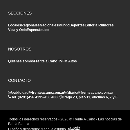
SECCIONES
Locales
Regionales
Nacionales
Mundo
Deportes
Editorial
Rumores
Vida y Ocio
Espectáculos
NOSOTROS
Quienes somos
Frente a Cano TV
FM Altos
CONTACTO
publicidad@frenteacano.com.ar
diario@frenteacano.com.ar
Tel. (0291)
456 4195
-
456 4006
Drago 23, piso 11, oficinas 6, 7 y 8
Todos los derechos reservados -
2026
® Frente A Cano - Las noticias de
Bahía Blanca
Diseño y desarrollo:
Magolla estudio